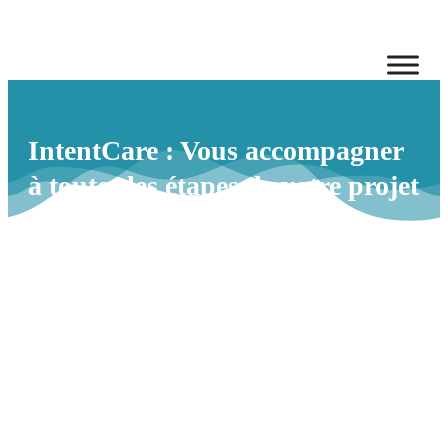
IntentCare : Vous accompagner
à toutes les étapes de votre projet
Intent Technologies rapproche les acteurs immobiliers et les villes,
des fournisseurs de services via une plateforme unique qui échange
les données.
Avec IntentCare, nous allons plus loin en proposant un ensemble
complet de solutions d’accompagnement pour préparer votre projet,
bien définir vos cas d’usages, votre périmètre, les acteurs, embarquer
toutes les parties prenantes pour faire de votre projet avec Intent un
succès durable