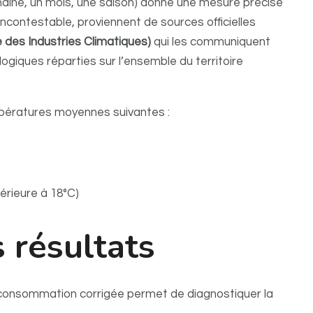
aine, un mois, une saison) donne une mesure précise
 incontestable, proviennent de sources officielles
 des Industries Climatiques)
qui les communiquent
logiques réparties sur l’ensemble du territoire
mpératures moyennes suivantes :
érieure à 18°C)
 résultats
 consommation corrigée permet de diagnostiquer la