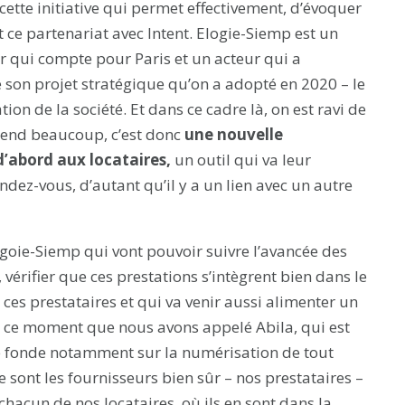
tte initiative qui permet effectivement, d’évoquer
ce partenariat avec Intent. Elogie-Siemp est un
r qui compte pour Paris et un acteur qui a
 son projet stratégique qu’on a adopté en 2020 – le
on de la société. Et dans ce cadre là, on est ravi de
ttend beaucoup, c’est donc
une nouvelle
d’abord aux locataires,
un outil qui va leur
rendez-vous, d’autant qu’il y a un lien avec un autre
Elogoie-Siemp qui vont pouvoir suivre l’avancée des
 vérifier que ces prestations s’intègrent bien dans le
es prestataires et qui va venir aussi alimenter un
 ce moment que nous avons appelé Abila, qui est
se fonde notamment sur la numérisation de tout
e sont les fournisseurs bien sûr – nos prestataires –
 chacun de nos locataires, où ils en sont dans la