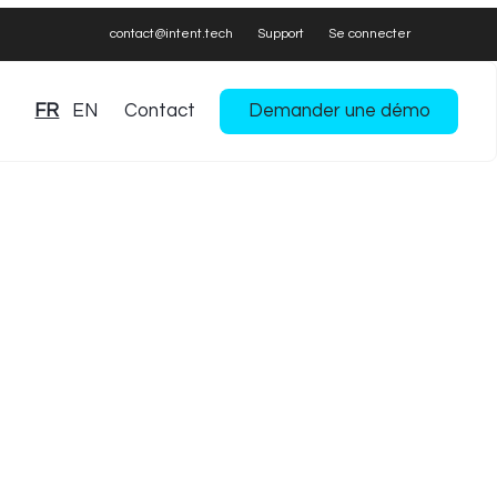
contact@intent.tech
Support
Se connecter
FR
EN
Contact
Demander une démo