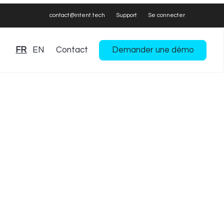
contact@intent.tech
Support
Se connecter
FR
EN
Contact
Demander une démo